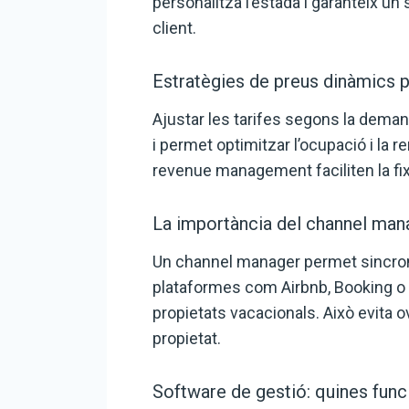
personalitza l’estada i garanteix un 
client.
Estratègies de preus dinàmics 
Ajustar les tarifes segons la demand
i permet optimitzar l’ocupació i la re
revenue management faciliten la fi
La importància del channel manag
Un channel manager permet sincronit
plataformes com Airbnb, Booking o E
propietats vacacionals. Això evita ov
propietat.
Software de gestió: quines funci