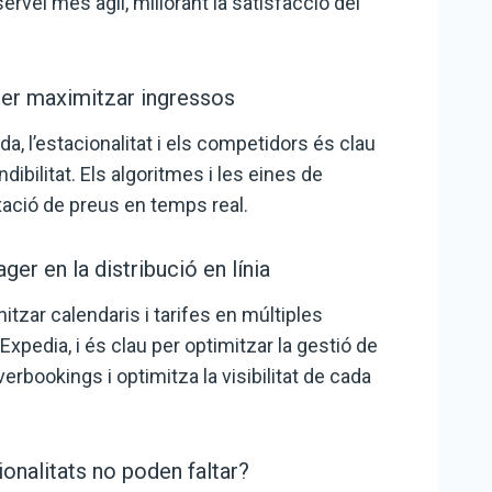
servei més àgil, millorant la satisfacció del
per maximitzar ingressos
a, l’estacionalitat i els competidors és clau
ndibilitat. Els algoritmes i les eines de
xació de preus en temps real.
er en la distribució en línia
zar calendaris i tarifes en múltiples
xpedia, i és clau per optimitzar la gestió de
erbookings i optimitza la visibilitat de cada
onalitats no poden faltar?