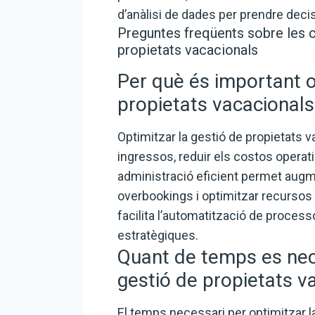
d’anàlisi de dades per prendre dec
Preguntes freqüents sobre les c
propietats vacacionals
Per què és important o
propietats vacacionals
Optimitzar la gestió de propietats 
ingressos, reduir els costos operatiu
administració eficient permet augme
overbookings i optimitzar recursos
facilita l’automatització de processo
estratègiques.
Quant de temps es nece
gestió de propietats v
El temps necessari per optimitzar l