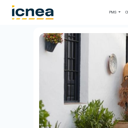
PMS
C