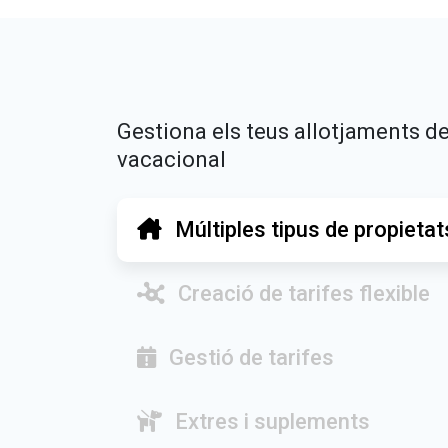
Gestiona els teus allotjaments de
vacacional
Múltiples tipus de propietat
Creació de tarifes flexible
Gestió de tarifes
Extres i suplements