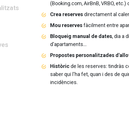
(Booking.com, AirBnB, VRBO, etc.)
litzats
Crea reserves
directament al calen
Mou
reserves
fàcilment entre apar
Bloqueig manual de dates
, dia a 
ves
d'apartaments...
P
ropostes personalitzades d'all
Històric
de les reserves: tindràs c
saber qui l'ha fet, quan i des de quin
incidències.