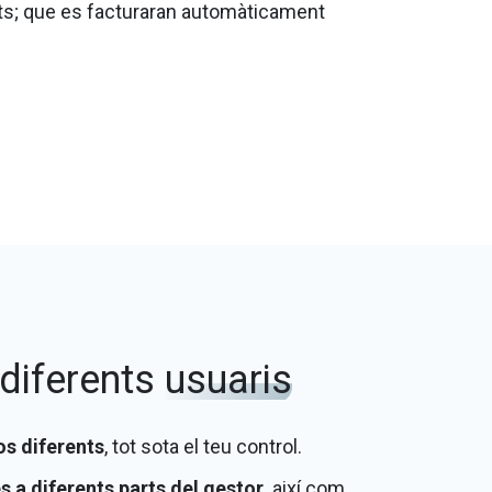
nts; que es facturaran automàticament
 diferents
usuaris
os diferents
, tot sota el teu control.
s a diferents parts del gestor,
així com