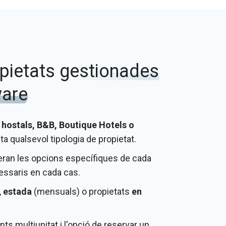
opietats
gestionades
ware
 hostals, B&B, Boutique Hotels o
a qualsevol tipologia de propietat.​
ixeran les opcions específiques de cada
essaris en cada cas.
,
estada
(mensuals) o propietats
en
nts multiunitat i l'opció de reservar un