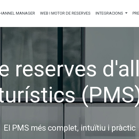
HANNEL MANAGER
WEB I MOTOR DE RESERVES
INTEGRACIONS
PR
e reserves d'al
turístics (PMS
El PMS més complet, intuïtiu i pràctic