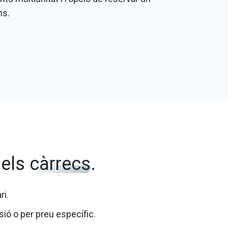
ns.
 els
càrrecs
.
ri.
sió o per preu específic.