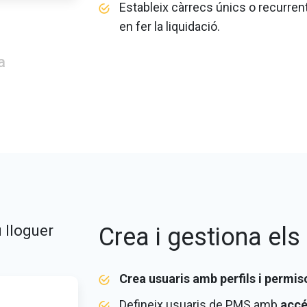
Estableix càrrecs únics o recurre
en fer la liquidació.
a
 lloguer
Crea i gestiona els
Crea usuaris amb perfils i permis
Defineix usuaris de PMS amb
accé