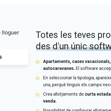
 lloguer
Totes les teves pr
des d'un únic soft
s
Apartaments, cases vacacionals,
autocaravanes.
El software accept
En seleccionar la tipologia, apare
una, perquè tinguis els camps nec
Crea allotjaments de
curta estada
venda.
Possibilitat de configurar allotjame