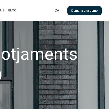
EUS
BLOC
CA
Demana una demo
lotjaments
)