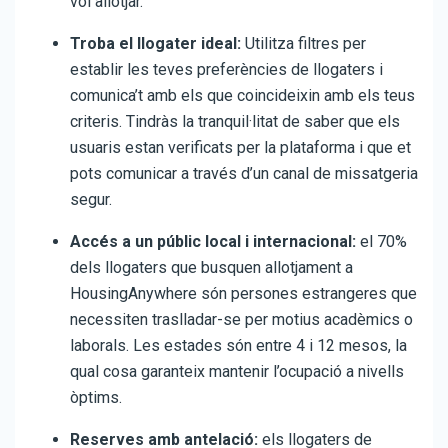
vol allotjar.
Troba el llogater ideal:
Utilitza filtres per
establir les teves preferències de llogaters i
comunica’t amb els que coincideixin amb els teus
criteris. Tindràs la tranquil·litat de saber que els
usuaris estan verificats per la plataforma i que et
pots comunicar a través d’un canal de missatgeria
segur.
Accés a un públic local i internacional:
el 70%
dels llogaters que busquen allotjament a
HousingAnywhere són persones estrangeres que
necessiten traslladar-se per motius acadèmics o
laborals. Les estades són entre 4 i 12 mesos, la
qual cosa garanteix mantenir l’ocupació a nivells
òptims.
Reserves amb antelació:
els llogaters de