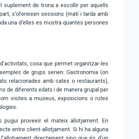
l suplement de trona a escollir per aquells
part, s'ofereixen sessions (matí i tarda amb
cada una d'elles es mostra quantes persones
 d'activitats, cosa que permet organitzar-les
exemples de grups serien: Gastronomia (on
tats relacionades amb cates o restaurants),
ens de diferents edats i de manera grupal per
a (com visites a museus, exposicions o rutes
ologies.
s pugui proveeïr el mateix allotjament. En
ecte entre client-allotjament. Si hi ha alguna
i l'allotjament directament sino que és d'un