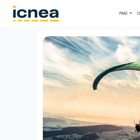
PMS
C