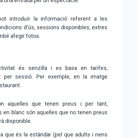
 a una entrada per un espectacle.
ot introduïr la informació referent a les
ondicions d'ús, sessions disponibles, extres
mbé afegir fotos.
tivitat és senzilla i es basa en tarifes,
t per sessió. Per exemple, en la imatge
staurant.
n aquelles que tenen preus i per tant,
tes en blanc són aquelles que no tenen preus
rà disponible.
fa que és la estàndar (pel que adults i nens