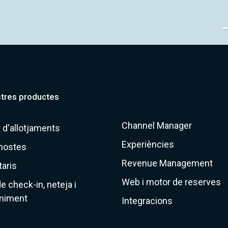
stres productes
Channel Manager
 d'allotjaments
Experiències
hostes
Revenue Management
taris
Web i motor de reserves
e check-in, neteja i
niment
Integracions