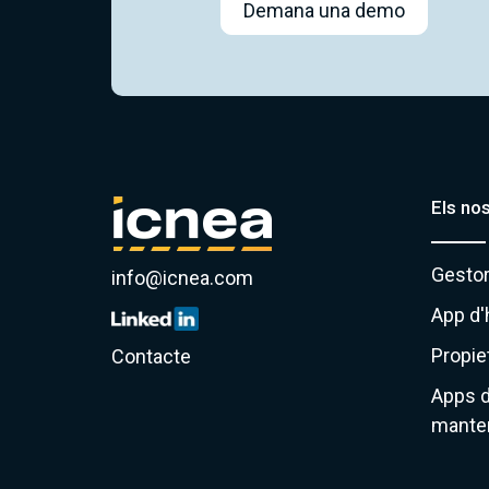
Demana una demo
Els no
Gestor
info@icnea.com
App d'
Propie
Contacte
Apps d
mante