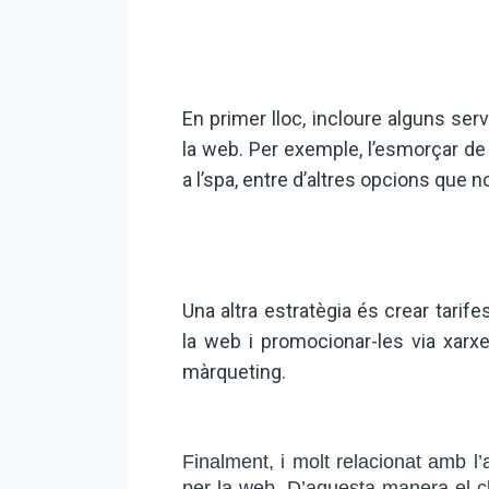
En primer lloc, incloure alguns serv
la web. Per exemple, l’esmorçar de l
a l’spa, entre d’altres opcions que n
Una altra estratègia és crear tarife
la web i promocionar-les via xarx
màrqueting.
Finalment, i molt relacionat amb l’
per la web. D’aquesta manera el cli