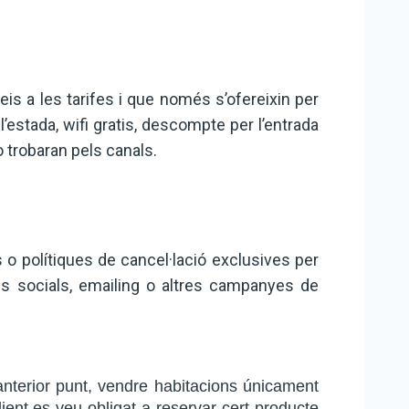
eis a les tarifes i que només s’ofereixin per
’estada, wifi gratis, descompte per l’entrada
o trobaran pels canals.
s o polítiques de cancel·lació exclusives per
es socials, emailing o altres campanyes de
anterior punt, vendre habitacions únicament 
ent es veu obligat a reservar cert producte 