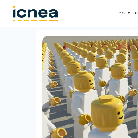
PMS
C